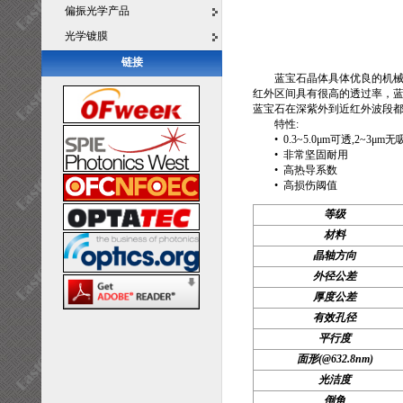
偏振光学产品
光学镀膜
链接
蓝宝石晶体具体优良的机
红外区间具有很高的透过率，蓝
蓝宝石在深紫外到近红外波段都
特性:
• 0.3~5.0μm可透,2~3μm
• 非常坚固耐用
• 高热导系数
• 高损伤阈值
等级
材料
晶轴方向
外径公差
厚度公差
有效孔径
平行度
面形(@632.8nm)
光洁度
倒角